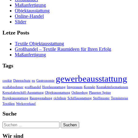
Maßanfertigung
Objektausstattung
Online-Handel
Slider
Letze Posts
Textile Objektausstattung
Großhandel – Textile Raumideen für Ihren Erfolg
Maßanfertigung
Tags
gewerbeausstattung
cookie
Datenschutz
eu
Gastronomie
großabnehmer
großhandel
Hotelausstattung
Impressum
Kontakt
Kontaktinformationen
Kreuzfahrtschiff-Ausstattung
Objektausstattung
Onlineshop
Plauener Spitze
Projektausstattung
Raumgestaltung
richtlinie
Schiffausstattung
Stoffmuster
Termintreue
Textilien
Werksverkauf
Suche
Suchen
nach:
Wir sind