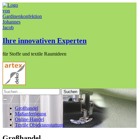
Skip
to
content
Ihre innovativen Experten
für Stoffe und textile Raumideen
Suchen
nach:
Großhandel
Maßanfertigung
Online-Handel
Textile Objektausstattung
Großhandel