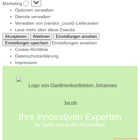
Marketing
Marketing
Optionen verwalten
Dienste verwalten
Verwalten von {vendor_count}-Lieferanten
Lese mehr über diese Zwecke
Akzeptieren
Ablehnen
Einstellungen ansehen
Einstellungen ansehen
Einstellungen speichern
Cookie-Richtlinie
Datenschutzerklärung
Impressum
Skip
to
content
Ihre innovativen Experten
für Stoffe und textile Raumideen